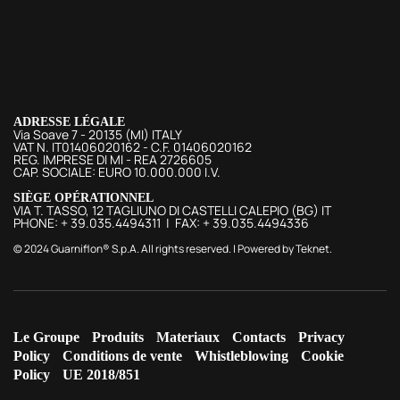
ADRESSE LÉGALE
Via Soave 7 - 20135 (MI) ITALY
VAT N. IT01406020162 - C.F. 01406020162
REG. IMPRESE DI MI - REA 2726605
CAP. SOCIALE: EURO 10.000.000 I.V.
SIÈGE OPÉRATIONNEL
VIA T. TASSO, 12 TAGLIUNO DI CASTELLI CALEPIO (BG) IT
PHONE: + 39.035.4494311 | FAX: + 39.035.4494336
© 2024 Guarniflon® S.p.A. All rights reserved. | Powered by
Teknet
.
Le Groupe
Produits
Materiaux
Contacts
Privacy
Policy
Conditions de vente
Whistleblowing
Cookie
Policy
UE 2018/851