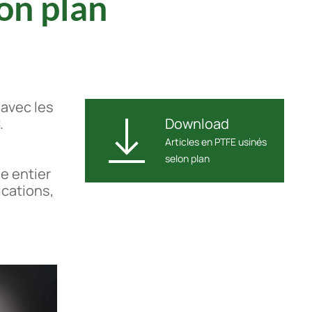
on plan
avec les
.
Download
Articles en PTFE usinés
selon plan
e entier
ications,