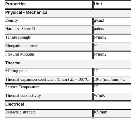
Properties
Unit
Physical - Mechanical
Density
g/cm3
Hardness Shore D
points
Tensile strength
N/mm2
Elongation at break
%
Flexural Modulus
N/mm2
Thermal
Melting point
°C
Thermal expansion coefficient (linear) 25 - 100°C
10-5 (mm/mm)/°C
Service Temperature
°C
Thermal conductivity
W/mK
Electrical
Dielectric strength
KV/mm