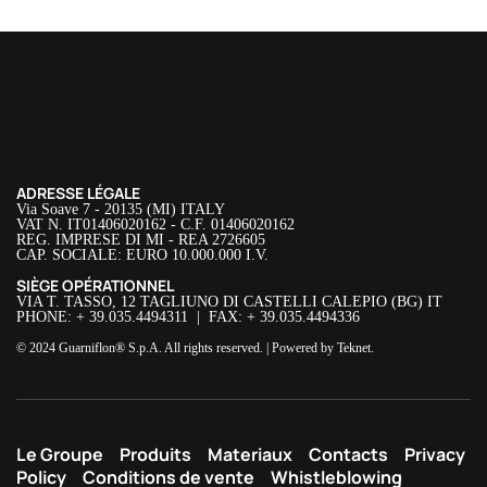
ADRESSE LÉGALE
Via Soave 7 - 20135 (MI) ITALY
VAT N. IT01406020162 - C.F. 01406020162
REG. IMPRESE DI MI - REA 2726605
CAP. SOCIALE: EURO 10.000.000 I.V.
SIÈGE OPÉRATIONNEL
VIA T. TASSO, 12 TAGLIUNO DI CASTELLI CALEPIO (BG) IT
PHONE: + 39.035.4494311 | FAX: + 39.035.4494336
© 2024 Guarniflon® S.p.A. All rights reserved. | Powered by
Teknet
.
Le Groupe
Produits
Materiaux
Contacts
Privacy
Policy
Conditions de vente
Whistleblowing