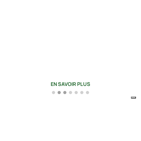
Films et bandes hautes
performances
HPF – Films et rubans haute performance en
ETFE/FEP
EN SAVOIR PLUS
Let's take a break
Produits en PTFE
Films et bandes hautes per
Aéronautique
Membranes et Diaphrag
Automobile
Catalogues Guarnif
SOCIÉTÉ