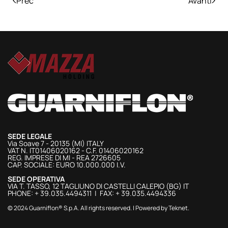
Prec
Avanti
SEDE LEGALE
Via Soave 7 - 20135 (MI) ITALY
VAT N. IT01406020162 - C.F. 01406020162
REG. IMPRESE DI MI - REA 2726605
CAP. SOCIALE: EURO 10.000.000 I.V.
SEDE OPERATIVA
VIA T. TASSO, 12 TAGLIUNO DI CASTELLI CALEPIO (BG) IT
PHONE: + 39.035.4494311 | FAX: + 39.035.4494336
© 2024 Guarniflon® S.p.A. All rights reserved. | Powered by
Teknet
.