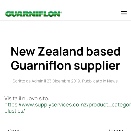
Skip to main content
New Zealand based
Guarniflon supplier
Scritto da Admin il
23 Dicembre 2019
. Pubblicato in
News
.
Visita il nuovo sito:
https://www.supplyservices.co.nz/product_categor
plastics/