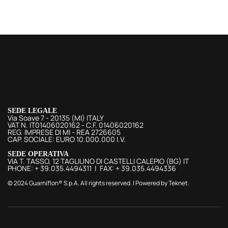
SEDE LEGALE
Via Soave 7 - 20135 (MI) ITALY
VAT N. IT01406020162 - C.F. 01406020162
REG. IMPRESE DI MI - REA 2726605
CAP. SOCIALE: EURO 10.000.000 I.V.
SEDE OPERATIVA
VIA T. TASSO, 12 TAGLIUNO DI CASTELLI CALEPIO (BG) IT
PHONE: + 39.035.4494311 | FAX: + 39.035.4494336
© 2024 Guarniflon® S.p.A. All rights reserved. | Powered by
Teknet
.