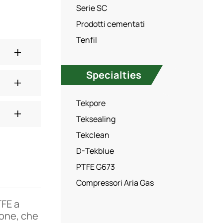
Serie SC
Prodotti cementati
Tenfil
Specialties
Tekpore
Teksealing
Tekclean
D-Tekblue
PTFE G673
Compressori Aria Gas
TFE a
ione, che