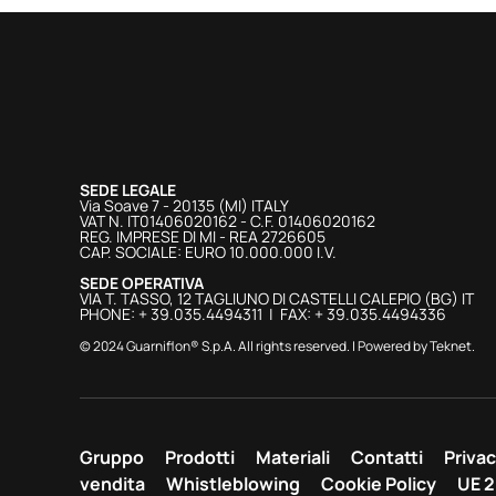
SEDE LEGALE
Via Soave 7 - 20135 (MI) ITALY
VAT N. IT01406020162 - C.F. 01406020162
REG. IMPRESE DI MI - REA 2726605
CAP. SOCIALE: EURO 10.000.000 I.V.
SEDE OPERATIVA
VIA T. TASSO, 12 TAGLIUNO DI CASTELLI CALEPIO (BG) IT
PHONE: + 39.035.4494311 | FAX: + 39.035.4494336
© 2024 Guarniflon® S.p.A. All rights reserved. | Powered by
Teknet
.
Gruppo
Prodotti
Materiali
Contatti
Privac
vendita
Whistleblowing
Cookie Policy
UE 2