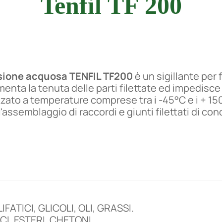
Tenfil TF 200
persione acquosa TENFIL TF200
è un sigillante per fi
nta la tenuta delle parti filettate ed impedisce
zzato a temperature comprese tra i -45°C e i + 15
l'assemblaggio di raccordi e giunti filettati di co
FATICI, GLICOLI, OLI, GRASSI.
CI, ESTERI, CHETONI.