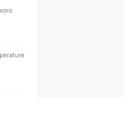
voro.
mperature