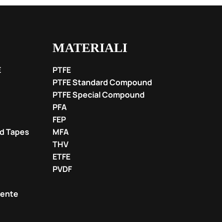
MATERIALI
E
PTFE
PTFE Standard Compound
PTFE Special Compound
PFA
FEP
nd Tapes
MFA
THV
ETFE
PVDF
liente