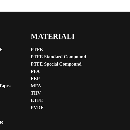
MATERIALI
FE
PTFE
PTFE Standard Compound
PTFE Special Compound
PFA
FEP
Tapes
MFA
THV
ETFE
PVDF
te