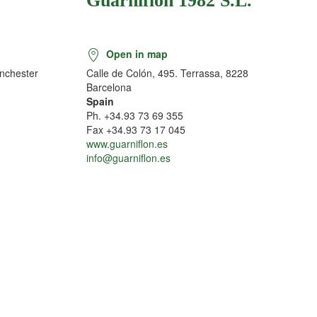
Guarniflon 1982 S.L.
Open in map
nchester
Calle de Colón, 495. Terrassa, 8228
Barcelona
Spain
Ph. +34.93 73 69 355
Fax +34.93 73 17 045
www.guarniflon.es
info@guarniflon.es