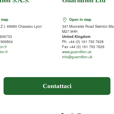
lon S.A.S.
Guarniflon Ltd
 map
Open in map
Z.I. 69680 Chassieu Lyon
347 Moorside Road Swinton Ma
M27 9HH
 906733
United Kingdom
 906804
Ph. +44 (0) 161 793 7628
on.fr
Fax +44 (0) 161 793 7629
on.fr
www.guarniflon.uk
info@guarniflon.uk
Contattaci