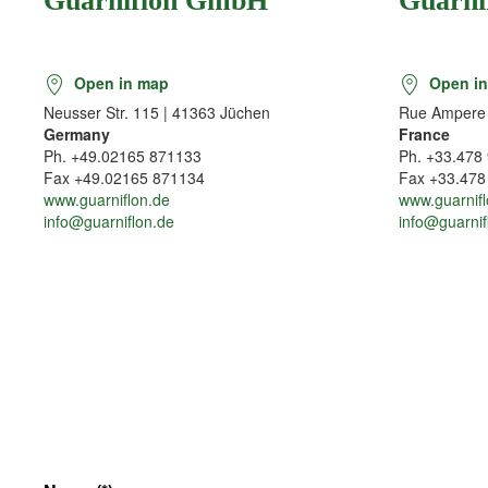
Guarniflon GmbH
Guarnif
Open in map
Open in
Neusser Str. 115 | 41363 Jüchen
Rue Ampere 
Germany
France
Ph. +49.02165 871133
Ph. +33.478
Fax +49.02165 871134
Fax +33.478
www.guarniflon.de
www.guarnifl
info@guarniflon.de
info@guarnifl