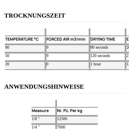
TROCKNUNGSZEIT
TEMPERATURE °C
FORCED AIR m3/min
DRYING TIME
E
80
9
80 seconds
2
50
9
120 seconds
2
20
0
1 hour
1
ANWENDUNGSHINWEISE
Measure
Nr. Pz. Per kg
1/8 “
12500
1/4 “
7000