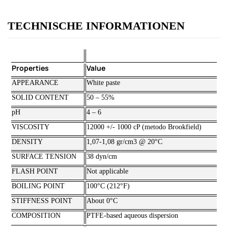
TECHNISCHE INFORMATIONEN
Properties
Value
APPEARANCE
White paste
SOLID CONTENT
50 – 55%
pH
4 – 6
VISCOSITY
12000 +/- 1000 cP (metodo Brookfield)
DENSITY
1,07-1,08 gr/cm3 @ 20°C
SURFACE TENSION
38 dyn/cm
FLASH POINT
Not applicable
BOILING POINT
100°C (212°F)
STIFFNESS POINT
About 0°C
COMPOSITION
PTFE-based aqueous dispersion