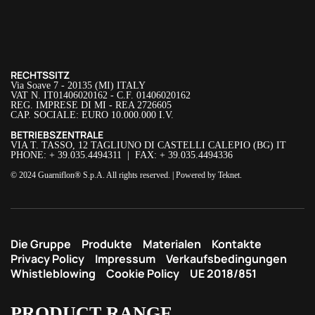
RECHTSSITZ
Via Soave 7 - 20135 (MI) ITALY
VAT N. IT01406020162 - C.F. 01406020162
REG. IMPRESE DI MI - REA 2726605
CAP. SOCIALE: EURO 10.000.000 I.V.
BETRIEBSZENTRALE
VIA T. TASSO, 12 TAGLIUNO DI CASTELLI CALEPIO (BG) IT
PHONE: + 39.035.4494311 | FAX: + 39.035.4494336
© 2024 Guarniflon® S.p.A. All rights reserved. | Powered by
Teknet
.
Die Gruppe
Produkte
Materialen
Kontakte
Privacy Policy
Impressum
Verkaufsbedingungen
Whistleblowing
Cookie Policy
UE 2018/851
PRODUCT RANGE