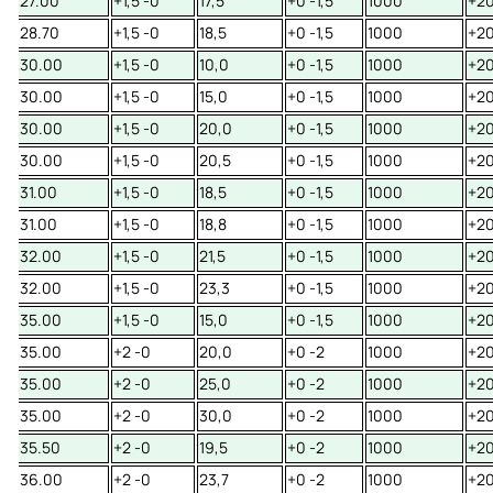
27.00
+1,5 -0
17,5
+0 -1,5
1000
+20
28.70
+1,5 -0
18,5
+0 -1,5
1000
+20
30.00
+1,5 -0
10,0
+0 -1,5
1000
+20
30.00
+1,5 -0
15,0
+0 -1,5
1000
+20
30.00
+1,5 -0
20,0
+0 -1,5
1000
+20
30.00
+1,5 -0
20,5
+0 -1,5
1000
+20
31.00
+1,5 -0
18,5
+0 -1,5
1000
+20
31.00
+1,5 -0
18,8
+0 -1,5
1000
+20
32.00
+1,5 -0
21,5
+0 -1,5
1000
+20
32.00
+1,5 -0
23,3
+0 -1,5
1000
+20
35.00
+1,5 -0
15,0
+0 -1,5
1000
+20
35.00
+2 -0
20,0
+0 -2
1000
+20
35.00
+2 -0
25,0
+0 -2
1000
+20
35.00
+2 -0
30,0
+0 -2
1000
+20
35.50
+2 -0
19,5
+0 -2
1000
+20
36.00
+2 -0
23,7
+0 -2
1000
+20