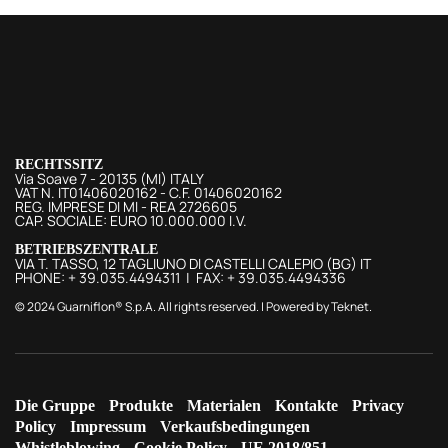
RECHTSSITZ
Via Soave 7 - 20135 (MI) ITALY
VAT N. IT01406020162 - C.F. 01406020162
REG. IMPRESE DI MI - REA 2726605
CAP. SOCIALE: EURO 10.000.000 I.V.
BETRIEBSZENTRALE
VIA T. TASSO, 12 TAGLIUNO DI CASTELLI CALEPIO (BG) IT
PHONE: + 39.035.4494311 | FAX: + 39.035.4494336
© 2024 Guarniflon® S.p.A. All rights reserved. | Powered by
Teknet
.
Die Gruppe
Produkte
Materialen
Kontakte
Privacy
Policy
Impressum
Verkaufsbedingungen
Whistleblowing
Cookie Policy
UE 2018/851