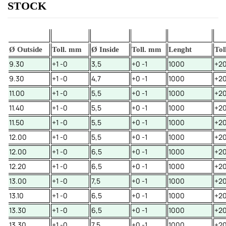
STOCK
Ø Outside
Toll. mm
Ø Inside
Toll. mm
Lenght
Tol
9.30
+1 -0
3,5
+0 -1
1000
+20
9.30
+1 -0
4,7
+0 -1
1000
+20
11.00
+1 -0
5,5
+0 -1
1000
+20
11.40
+1 -0
5,5
+0 -1
1000
+20
11.50
+1 -0
5,5
+0 -1
1000
+20
12.00
+1 -0
5,5
+0 -1
1000
+20
12.00
+1 -0
6,5
+0 -1
1000
+20
12.20
+1 -0
6,5
+0 -1
1000
+20
13.00
+1 -0
7,5
+0 -1
1000
+20
13.10
+1 -0
6,5
+0 -1
1000
+20
13.30
+1 -0
6,5
+0 -1
1000
+20
13.30
+1 -0
7,5
+0 -1
1000
+20