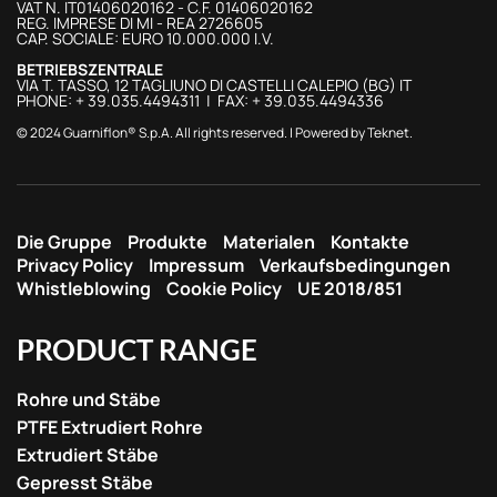
VAT N. IT01406020162 - C.F. 01406020162
REG. IMPRESE DI MI - REA 2726605
CAP. SOCIALE: EURO 10.000.000 I.V.
BETRIEBSZENTRALE
VIA T. TASSO, 12 TAGLIUNO DI CASTELLI CALEPIO (BG) IT
PHONE: + 39.035.4494311 | FAX: + 39.035.4494336
© 2024 Guarniflon® S.p.A. All rights reserved. | Powered by
Teknet
.
Die Gruppe
Produkte
Materialen
Kontakte
Privacy Policy
Impressum
Verkaufsbedingungen
Whistleblowing
Cookie Policy
UE 2018/851
PRODUCT RANGE
Rohre und Stäbe
PTFE Extrudiert Rohre
Extrudiert Stäbe
Gepresst Stäbe