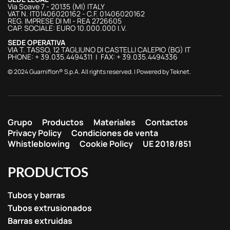
Via Soave 7 - 20135 (MI) ITALY
VAT N. IT01406020162 - C.F. 01406020162
REG. IMPRESE DI MI - REA 2726605
CAP. SOCIALE: EURO 10.000.000 I.V.
SEDE OPERATIVA
VIA T. TASSO, 12 TAGLIUNO DI CASTELLI CALEPIO (BG) IT
PHONE: + 39.035.4494311 | FAX: + 39.035.4494336
© 2024 Guarniflon® S.p.A. All rights reserved. | Powered by
Teknet
.
Grupo
Productos
Materiales
Contactos
Privacy Policy
Condiciones de venta
Whistleblowing
Cookie Policy
UE 2018/851
PRODUCTOS
Tubos y barras
Tubos extrusionados
Barras extruidas