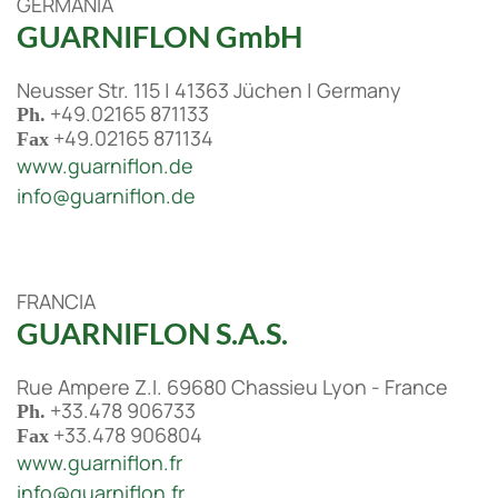
GERMANIA
GUARNIFLON GmbH
Neusser Str. 115 | 41363 Jüchen | Germany
+49.02165 871133
Ph.
+49.02165 871134
Fax
www.guarniflon.de
info@guarniflon.de
FRANCIA
GUARNIFLON S.A.S.
Rue Ampere Z.I. 69680 Chassieu Lyon - France
+33.478 906733
Ph.
+33.478 906804
Fax
www.guarniflon.fr
info@guarniflon.fr