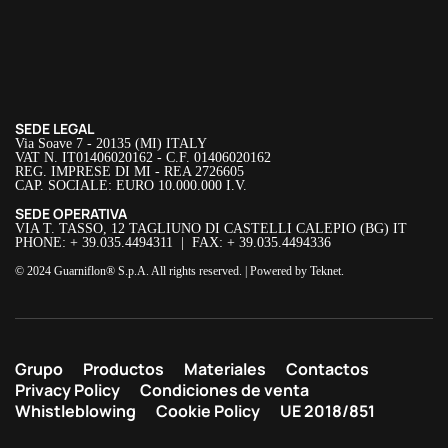
SEDE LEGAL
Via Soave 7 - 20135 (MI) ITALY
VAT N. IT01406020162 - C.F. 01406020162
REG. IMPRESE DI MI - REA 2726605
CAP. SOCIALE: EURO 10.000.000 I.V.
SEDE OPERATIVA
VIA T. TASSO, 12 TAGLIUNO DI CASTELLI CALEPIO (BG) IT
PHONE: + 39.035.4494311 | FAX: + 39.035.4494336
© 2024 Guarniflon® S.p.A. All rights reserved. | Powered by
Teknet
.
Grupo
Productos
Materiales
Contactos
Privacy Policy
Condiciones de venta
Whistleblowing
Cookie Policy
UE 2018/851