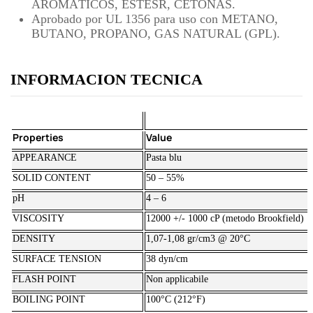
AROMÁTICOS, ESTESR, CETONAS.
Aprobado por UL 1356 para uso con METANO,
BUTANO, PROPANO, GAS NATURAL (GPL).
INFORMACION TECNICA
Properties
Value
APPEARANCE
Pasta blu
SOLID CONTENT
50 – 55%
pH
4 – 6
VISCOSITY
12000 +/- 1000 cP (metodo Brookfield)
DENSITY
1,07-1,08 gr/cm3 @ 20°C
SURFACE TENSION
38 dyn/cm
FLASH POINT
Non applicabile
BOILING POINT
100°C (212°F)