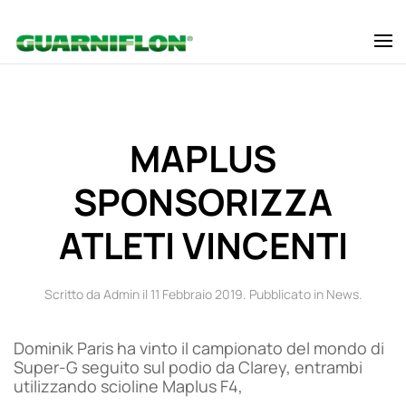
Skip to main content
MAPLUS
SPONSORIZZA
ATLETI VINCENTI
Scritto da Admin il
11 Febbraio 2019
. Pubblicato in
News
.
Dominik Paris ha vinto il campionato del mondo di
Super-G seguito sul podio da Clarey, entrambi
utilizzando scioline Maplus F4,