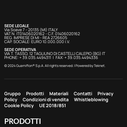
SEDE LEGALE
Via Soave 7 - 20135 (MI) ITALY
VAT N. IT01406020162 - C.F. 01406020162
REG. IMPRESE DI MI - REA 2726605
CAP. SOCIALE: EURO 10.000.000 I.V.
SEDE OPERATIVA
VIA T. TASSO, 12 TAGLIUNO DI CASTELLI CALEPIO (BG) IT
PHONE: + 39.035.4494311 | FAX: + 39.035.4494336
© 2024 Guarniflon® S.p.A. All rights reserved. | Powered by
Teknet
.
Gruppo
Prodotti
Materiali
Contatti
Privacy
Policy
Condizioni di vendita
Whistleblowing
Cookie Policy
UE 2018/851
PRODOTTI