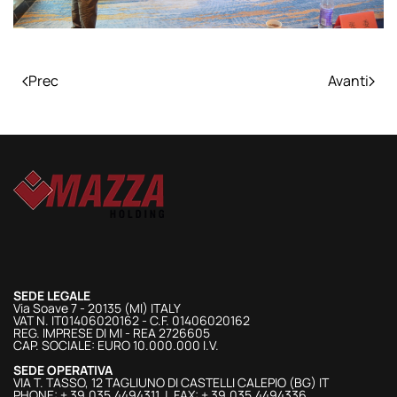
Prec
Avanti
SEDE LEGALE
Via Soave 7 - 20135 (MI) ITALY
VAT N. IT01406020162 - C.F. 01406020162
REG. IMPRESE DI MI - REA 2726605
CAP. SOCIALE: EURO 10.000.000 I.V.
SEDE OPERATIVA
VIA T. TASSO, 12 TAGLIUNO DI CASTELLI CALEPIO (BG) IT
PHONE: + 39.035.4494311 | FAX: + 39.035.4494336