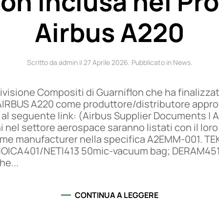
lon inclusa nel P
Airbus A220
Scritto da admin il
27 Aprile 2026
. Pubblicato in
News
.
 Divisione Compositi di Guarniflon che ha finalizza
AIRBUS A220 come produttore/distributore appr
 al seguente link: (Airbus Supplier Documents | Ai
i nel settore aerospace saranno listati con il l
come manufacturer nella specifica A2EMM-001. T
 NOICA401/NETI413 50mic-vacuum bag; DERAM451-
he...
CONTINUA A LEGGERE