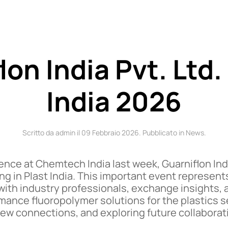
on India Pvt. Ltd.
India 2026
Scritto da admin il
09 Febbraio 2026
. Pubblicato in
News
.
ience at Chemtech India last week, Guarniflon Ind
ing in Plast India. This important event represen
with industry professionals, exchange insights,
mance fluoropolymer solutions for the plastics s
ew connections, and exploring future collaborati