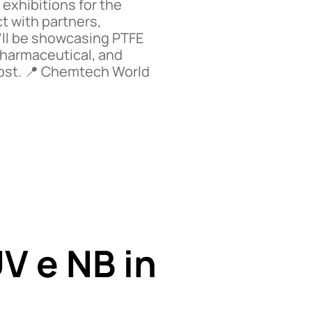
exhibitions for the
t with partners,
’ll be showcasing PTFE
pharmaceutical, and
 most. 📍 Chemtech World
UV e NB in