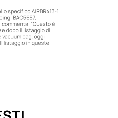
ello specifico AIRBR413-1
Boeing: BAC5657,
i, commenta: “Questo è
 dopo il listaggio di
 e vacuum bag, oggi
l listaggio in queste
EST!