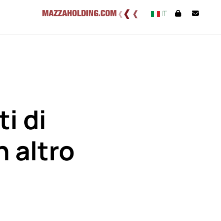
IT
i di
 altro