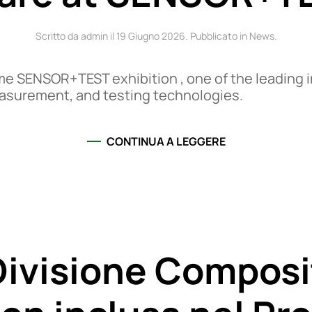
Scritto da admin il
19 Giugno 2026
. Pubblicato in
News
.
ime SENSOR+TEST exhibition , one of the leading i
asurement, and testing technologies.
CONTINUA A LEGGERE
Divisione Composit