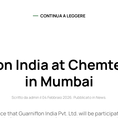
CONTINUA A LEGGERE
on India at Chem
in Mumbai
Scritto da admin il
04 Febbraio 2026
. Pubblicato in
News
.
e that Guarniflon India Pvt. Ltd. will be partici