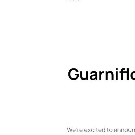
Guarnifl
We’re excited to announc