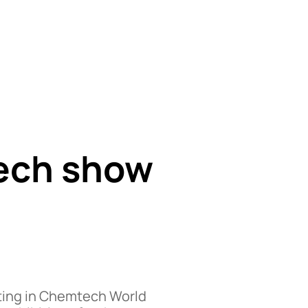
tech show
pating in Chemtech World