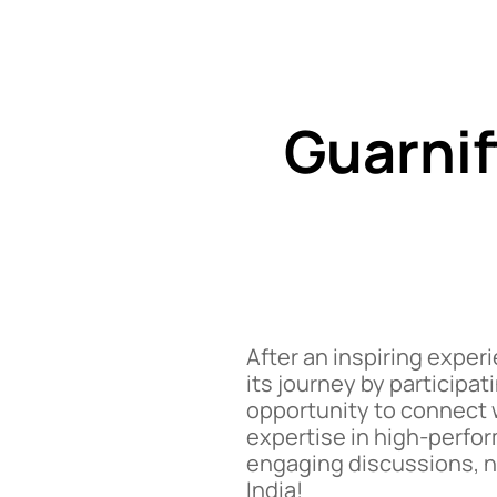
Guarnifl
After an inspiring exper
its journey by participat
opportunity to connect 
expertise in high-perfor
engaging discussions, n
India!