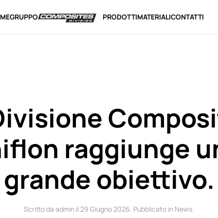
ME
GRUPPO
PRODOTTI
MATERIALI
CONTATTI
Divisione Composit
iflon raggiunge un
grande obiettivo.
Scritto da admin il
29 Giugno 2026
. Pubblicato in
News
.