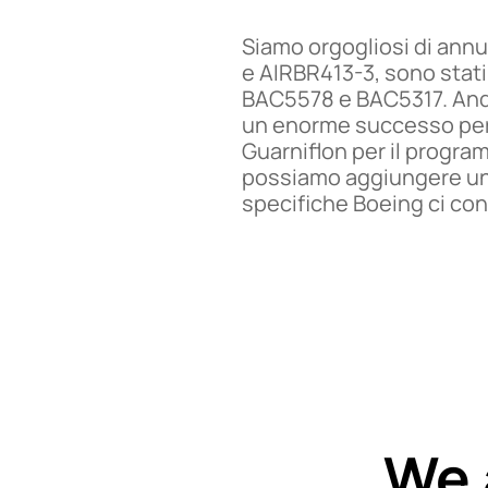
Siamo orgogliosi di annu
e AIRBR413-3, sono stati 
BAC5578 e BAC5317. Andr
un enorme successo per t
Guarniflon per il program
possiamo aggiungere un a
specifiche Boeing ci con
We 