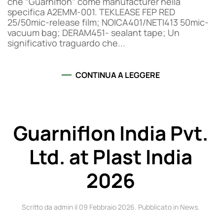
che “Guarniflon” come manufacturer nella
specifica A2EMM-001. TEKLEASE FEP RED
25/50mic-release film; NOICA401/NETI413 50mic-
vacuum bag; DERAM451- sealant tape; Un
significativo traguardo che...
CONTINUA A LEGGERE
Guarniflon India Pvt.
Ltd. at Plast India
2026
Scritto da admin il
09 Febbraio 2026
. Pubblicato in
News
.