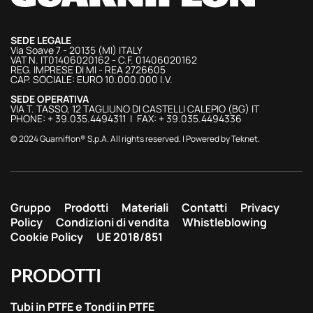
SEDE LEGALE
Via Soave 7 - 20135 (MI) ITALY
VAT N. IT01406020162 - C.F. 01406020162
REG. IMPRESE DI MI - REA 2726605
CAP. SOCIALE: EURO 10.000.000 I.V.
SEDE OPERATIVA
VIA T. TASSO, 12 TAGLIUNO DI CASTELLI CALEPIO (BG) IT
PHONE: + 39.035.4494311 | FAX: + 39.035.4494336
© 2024 Guarniflon® S.p.A. All rights reserved. | Powered by
Teknet
.
Gruppo
Prodotti
Materiali
Contatti
Privacy
Policy
Condizioni di vendita
Whistleblowing
Cookie Policy
UE 2018/851
PRODOTTI
Tubi in PTFE e Tondi in PTFE