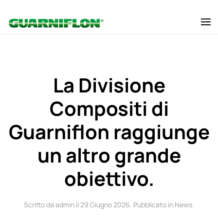
Skip to main content
La Divisione
Compositi di
Guarniflon raggiunge
un altro grande
obiettivo.
Scritto da admin il
29 Giugno 2026
. Pubblicato in
News
.