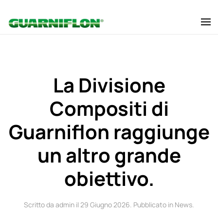
Skip to main content
La Divisione
Compositi di
Guarniflon raggiunge
un altro grande
obiettivo.
Scritto da admin il
29 Giugno 2026
. Pubblicato in
News
.