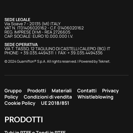
SEDE LEGALE
Via Soave 7 - 20135 (MI) ITALY
VAT N. IT01406020162 - C.F. 01406020162
REG. IMPRESE DI MI - REA 2726605
CAP. SOCIALE: EURO 10.000.000 I.V.
SEDE OPERATIVA
VIA T. TASSO, 12 TAGLIUNO DI CASTELLI CALEPIO (BG) IT
PHONE: + 39.035.4494311 | FAX: + 39.035.4494336
© 2024 Guarniflon® S.p.A. All rights reserved. | Powered by
Teknet
.
Gruppo
Prodotti
Materiali
Contatti
Privacy
Policy
Condizioni di vendita
Whistleblowing
Cookie Policy
UE 2018/851
PRODOTTI
Tubi in PTFE e Tondi in PTFE