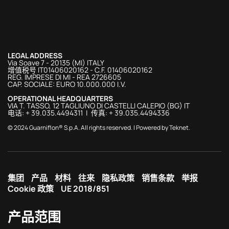
LEGAL ADDRESS
Via Soave 7 - 20135 (MI) ITALY
增值税号 IT01406020162 - C.F. 01406020162
REG. IMPRESE DI MI - REA 2726605
CAP. SOCIALE: EURO 10.000.000 I.V.
OPERATIONAL HEADQUARTERS
VIA T. TASSO, 12 TAGLIUNO DI CASTELLI CALEPIO (BG) IT
电话: + 39.035.4494311 | 传真: + 39.035.4494336
© 2024 Guarniflon® S.p.A. All rights reserved. | Powered by
Teknet
.
集团
产品
材料
往来
隐私政策
销售条款
举报
Cookie 政策
UE 2018/851
产品范围