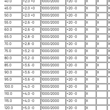
40.0
+2,0 +0
1000/2000
+20 -0
X
X
X
45.0
+2,0 +0
1000/2000
+20 -0
X
X
X
50.0
+2,0 +0
1000/2000
+20 -0
X
X
X
55.0
+2,6 -0
1000/2000
+20 -0
X
X
X
60.0
+2,6 -0
1000/2000
+20 -0
X
X
X
65.0
+2,8 -0
1000/2000
+20 -0
X
X
X
70.0
+2,8 -0
1000/2000
+20 -0
X
X
X
75.0
+3,2 -0
1000/2000
+20 -0
X
X
X
80.0
+3,2 -0
1000/2000
+20 -0
X
X
X
85.0
+3,6 -0
1000/2000
+20 -0
X
X
90.0
+3,6 -0
1000/2000
+20 -0
X
X
X
95.0
+3,6 -0
1000/2000
+20 -0
X
X
100.0
+4,0 -0
1000/2000
+20 -0
X
X
110.0
+4,0 -0
1000/2000
+20 -0
X
115.0
+4,0 -0
1000/2000
+20 -0
X
120.0
+5,0 -0
1000/2000
+20 -0
X