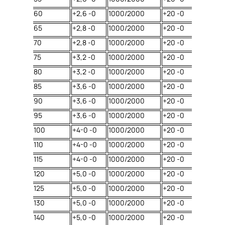
60
+2,6 -0
1000/2000
+20 -0
65
+2,8 -0
1000/2000
+20 -0
70
+2,8 -0
1000/2000
+20 -0
75
+3,2 -0
1000/2000
+20 -0
80
+3,2 -0
1000/2000
+20 -0
85
+3,6 -0
1000/2000
+20 -0
90
+3,6 -0
1000/2000
+20 -0
95
+3,6 -0
1000/2000
+20 -0
100
+4-0 -0
1000/2000
+20 -0
110
+4-0 -0
1000/2000
+20 -0
115
+4-0 -0
1000/2000
+20 -0
120
+5,0 -0
1000/2000
+20 -0
125
+5,0 -0
1000/2000
+20 -0
130
+5,0 -0
1000/2000
+20 -0
140
+5,0 -0
1000/2000
+20 -0