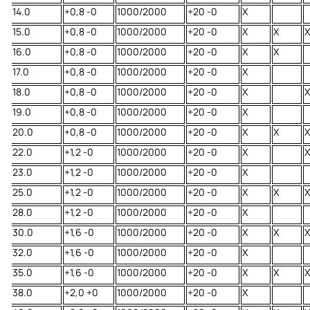
14.0
+0,8 -0
1000/2000
+20 -0
X
15.0
+0,8 -0
1000/2000
+20 -0
X
X
X
16.0
+0,8 -0
1000/2000
+20 -0
X
X
17.0
+0,8 -0
1000/2000
+20 -0
X
18.0
+0,8 -0
1000/2000
+20 -0
X
X
19.0
+0,8 -0
1000/2000
+20 -0
X
20.0
+0,8 -0
1000/2000
+20 -0
X
X
X
22.0
+1,2 -0
1000/2000
+20 -0
X
X
23.0
+1,2 -0
1000/2000
+20 -0
X
25.0
+1,2 -0
1000/2000
+20 -0
X
X
X
28.0
+1,2 -0
1000/2000
+20 -0
X
30.0
+1,6 -0
1000/2000
+20 -0
X
X
X
32.0
+1,6 -0
1000/2000
+20 -0
X
35.0
+1,6 -0
1000/2000
+20 -0
X
X
X
38.0
+2,0 +0
1000/2000
+20 -0
X