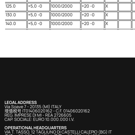
125.0
+5,0 -0
1000/2000
+20 -0
X
130.0
+5,0 -0
1000/2000
+20 -0
X
140.0
+5,0 -0
1000/2000
+20 -0
X
LEGAL ADDRESS
Via Soave 7 - 20135 (MI) ITALY
增值税号 IT01406020162 - C.F. 01406020162
REG. IMPRESE DI MI - REA 2726605
CAP. SOCIALE: EURO 10.000.000 I.V.
OPERATIONAL HEADQUARTERS
VIA T. TASSO, 12 TAGLIUNO DI CASTELLI CALEPIO (BG) IT