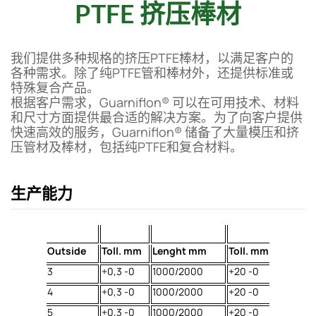
PTFE 挤压棒材
我们提供多种规格的挤压PTFE棒材，以满足客户的
各种需求。除了纯PTFE管和棒材外，还提供标准或
特殊复合产品。
根据客户需求，Guarniflon® 可以在可用技术、材料
和尺寸方面提供最合适的解决方案。为了向客户提供
快速高效的服务，Guarniflon® 储备了大量模压和挤
压管材及棒材，包括纯PTFE和复合材料。
生产能力
Outside
Toll. mm
Lenght mm
Toll. mm
3
+0,3 -0
1000/2000
+20 -0
4
+0,3 -0
1000/2000
+20 -0
5
+0,3 -0
1000/2000
+20 -0