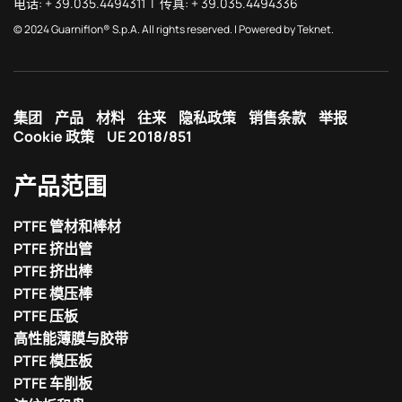
电话: + 39.035.4494311 | 传真: + 39.035.4494336
© 2024 Guarniflon® S.p.A. All rights reserved. | Powered by
Teknet
.
集团
产品
材料
往来
隐私政策
销售条款
举报
Cookie 政策
UE 2018/851
产品范围
PTFE 管材和棒材
PTFE 挤出管
PTFE 挤出棒
PTFE 模压棒
PTFE 压板
高性能薄膜与胶带
PTFE 模压板
PTFE 车削板