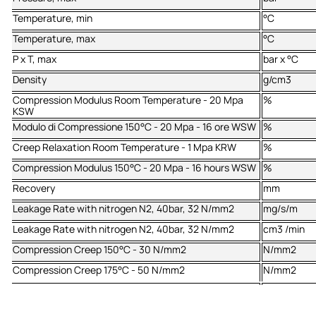
Temperature, min
°C
Temperature, max
°C
P x T, max
bar x °C
Density
g/cm3
Compression Modulus Room Temperature - 20 Mpa
%
KSW
Modulo di Compressione 150°C - 20 Mpa - 16 ore WSW
%
Creep Relaxation Room Temperature - 1 Mpa KRW
%
Compression Modulus 150°C - 20 Mpa - 16 hours WSW
%
Recovery
mm
Leakage Rate with nitrogen N2, 40bar, 32 N/mm2
mg/s/m
Leakage Rate with nitrogen N2, 40bar, 32 N/mm2
cm3 /min
Compression Creep 150°C - 30 N/mm2
N/mm2
Compression Creep 175°C - 50 N/mm2
N/mm2