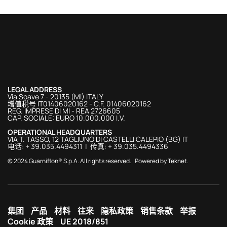
LEGAL ADDRESS
Via Soave 7 - 20135 (MI) ITALY
增值税号 IT01406020162 - C.F. 01406020162
REG. IMPRESE DI MI - REA 2726605
CAP. SOCIALE: EURO 10.000.000 I.V.
OPERATIONAL HEADQUARTERS
VIA T. TASSO, 12 TAGLIUNO DI CASTELLI CALEPIO (BG) IT
电话: + 39.035.4494311 | 传真: + 39.035.4494336
© 2024 Guarniflon® S.p.A. All rights reserved. | Powered by
Teknet
.
集团
产品
材料
往来
隐私政策
销售条款
举报
Cookie 政策
UE 2018/851