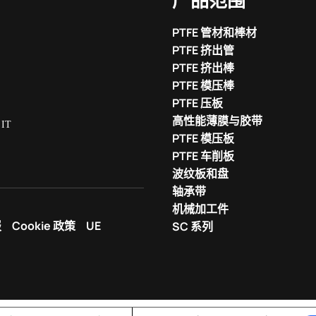
产品范围
PTFE 管材和棒材
PTFE 挤出管
PTFE 挤出棒
PTFE 模压棒
PTFE 压板
高性能薄膜与胶带
 IT
PTFE 模压板
PTFE 车削板
波纹板和盘
轴承带
机械加工件
报
Cookie 政策
UE
SC 系列