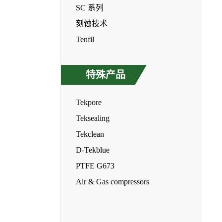
SC 系列
刻蚀技术
Tenfil
特殊产品
Tekpore
Teksealing
Tekclean
D-Tekblue
PTFE G673
Air & Gas compressors