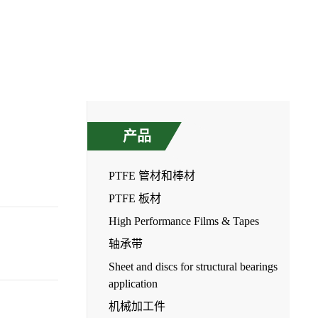
产品
PTFE 管材和棒材
PTFE 板材
High Performance Films & Tapes
轴承带
Sheet and discs for structural bearings
application
机械加工件