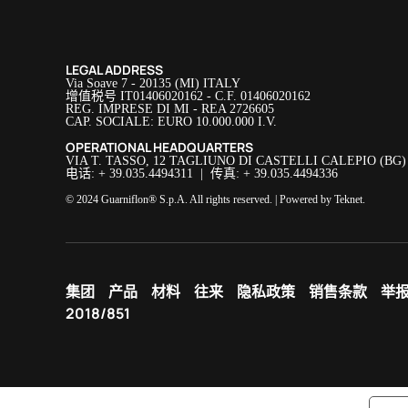
LEGAL ADDRESS
Via Soave 7 - 20135 (MI) ITALY
增值税号 IT01406020162 - C.F. 01406020162
REG. IMPRESE DI MI - REA 2726605
CAP. SOCIALE: EURO 10.000.000 I.V.
OPERATIONAL HEADQUARTERS
VIA T. TASSO, 12 TAGLIUNO DI CASTELLI CALEPIO (BG)
电话: + 39.035.4494311 | 传真: + 39.035.4494336
© 2024 Guarniflon® S.p.A. All rights reserved. | Powered by
Teknet
.
集团
产品
材料
往来
隐私政策
销售条款
举
2018/851