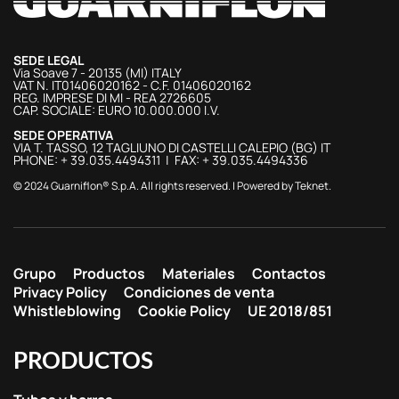
SEDE LEGAL
Via Soave 7 - 20135 (MI) ITALY
VAT N. IT01406020162 - C.F. 01406020162
REG. IMPRESE DI MI - REA 2726605
CAP. SOCIALE: EURO 10.000.000 I.V.
SEDE OPERATIVA
VIA T. TASSO, 12 TAGLIUNO DI CASTELLI CALEPIO (BG) IT
PHONE: + 39.035.4494311 | FAX: + 39.035.4494336
© 2024 Guarniflon® S.p.A. All rights reserved. | Powered by
Teknet
.
Grupo
Productos
Materiales
Contactos
Privacy Policy
Condiciones de venta
Whistleblowing
Cookie Policy
UE 2018/851
PRODUCTOS