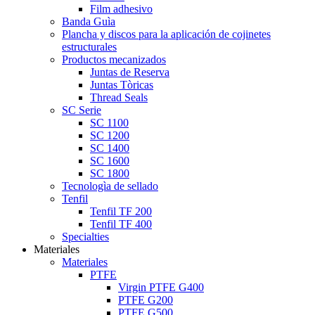
Film adhesivo
Banda Guìa
Plancha y discos para la aplicación de cojinetes
estructurales
Productos mecanizados
Juntas de Reserva
Juntas Tòricas
Thread Seals
SC Serie
SC 1100
SC 1200
SC 1400
SC 1600
SC 1800
Tecnologìa de sellado
Tenfil
Tenfil TF 200
Tenfil TF 400
Specialties
Materiales
Materiales
PTFE
Virgin PTFE G400
PTFE G200
PTFE G500