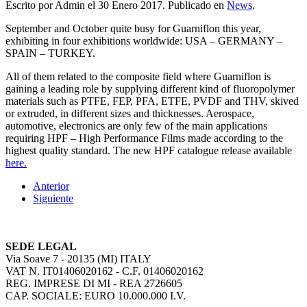
Escrito por Admin el
30 Enero 2017
. Publicado en
News
.
September and October quite busy for Guarniflon this year,
exhibiting in four exhibitions worldwide: USA – GERMANY –
SPAIN – TURKEY.
All of them related to the composite field where Guarniflon is
gaining a leading role by supplying different kind of fluoropolymer
materials such as PTFE, FEP, PFA, ETFE, PVDF and THV, skived
or extruded, in different sizes and thicknesses. Aerospace,
automotive, electronics are only few of the main applications
requiring HPF – High Performance Films made according to the
highest quality standard. The new HPF catalogue release available
here.
Anterior
Siguiente
SEDE LEGAL
Via Soave 7 - 20135 (MI) ITALY
VAT N. IT01406020162 - C.F. 01406020162
REG. IMPRESE DI MI - REA 2726605
CAP. SOCIALE: EURO 10.000.000 I.V.