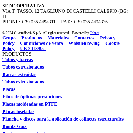
SEDE OPERATIVA
VIA T. TASSO, 12 TAGLIUNO DI CASTELLI CALEPIO (BG)
IT
PHONE: + 39.035.4494311 | FAX: + 39.035.4494336
© 2024 Guarniflon® S.p.A. All rights reserved. | Powered by
Teknet
.
Grupo
Productos
Materiales
Contactos
Privacy
Policy
Condiciones de venta
Whistleblowing
Cookie
Policy
UE 2018/851
PRODUCTOS
Tubos y barras
Tubos extrusionados
Barras extruidas
Tubos extrusionados
Placas
Films de òptimas prestaciones
Placas moldeadas en PTFE
Placas biseladas
Plancha y discos para la aplicación de cojinetes estructurales
Banda Guìa